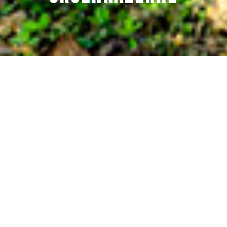
Wonen aan de rand van
het Markdal
In opdracht van Maas-Jacbos ontwierp
JMW architecten een plan met 36