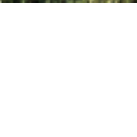
Villa met een
centraal woonhart
Aan de rand van Breda ontwierp JMW
architecten een eigentijdse
vrijstaande villa voor een particuliere
opdrachtgever. Het ontwerp is
gebaseerd op een heldere ruimtelijke